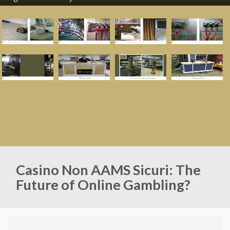
Casino Non AAMS Sicuri: The
Future of Online Gambling?