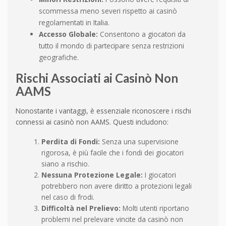
scommessa meno severi rispetto ai casinò
regolamentati in Italia.
Accesso Globale:
Consentono a giocatori da
tutto il mondo di partecipare senza restrizioni
geografiche.
Rischi Associati ai Casinò Non
AAMS
Nonostante i vantaggi, è essenziale riconoscere i rischi
connessi ai casinò non AAMS. Questi includono:
Perdita di Fondi:
Senza una supervisione
rigorosa, è più facile che i fondi dei giocatori
siano a rischio.
Nessuna Protezione Legale:
I giocatori
potrebbero non avere diritto a protezioni legali
nel caso di frodi.
Difficoltà nel Prelievo:
Molti utenti riportano
problemi nel prelevare vincite da casinò non