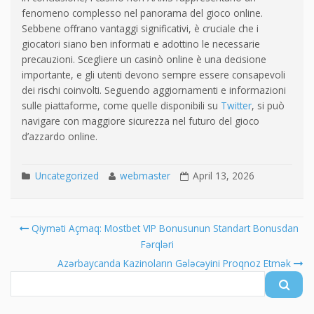
fenomeno complesso nel panorama del gioco online.
Sebbene offrano vantaggi significativi, è cruciale che i
giocatori siano ben informati e adottino le necessarie
precauzioni. Scegliere un casinò online è una decisione
importante, e gli utenti devono sempre essere consapevoli
dei rischi coinvolti. Seguendo aggiornamenti e informazioni
sulle piattaforme, come quelle disponibili su
Twitter
, si può
navigare con maggiore sicurezza nel futuro del gioco
d’azzardo online.
Uncategorized
webmaster
April 13, 2026
Qiyməti Açmaq: Mostbet VIP Bonusunun Standart Bonusdan
Post navigation
Fərqləri
Se
fo
Azərbaycanda Kazinoların Gələcəyini Proqnoz Etmək