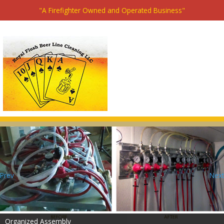
"A Firefighter Owned and Operated Business"
Prev
Next
Organized Assembly