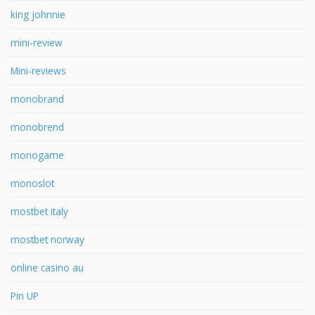
king johnnie
mini-review
Mini-reviews
monobrand
monobrend
monogame
monoslot
mostbet italy
mostbet norway
online casino au
Pin UP