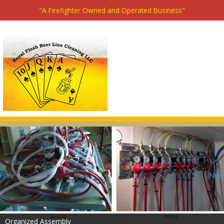
"A Firefighter Owned and Operated Business"
Prev
Next
Organized Assembly