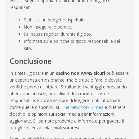
essi. Di seguito riportiamo alcune pratiche di gioco
responsabili:
Stabilisci un budget e rispettalo.
Non inseguire le perdite.
Fai pause regolari durante il gioco.
Informati sulle politiche di gioco responsabile del
sito.
Conclusione
In sintesi, giocare in un
casino non AAMS sicuri
può essere
un’esperienza emozionante, ma è cruciale fare le dovute
verifiche prima di iniziare. Sfruttando i vantaggi e prestando
attenzione ai rischi, puoi divertirti in modo sicuro e
responsabile. Ricorda sempre di leggere fonti informate
come quelle disponibili su
The New York Times
e di tenere
d’occhio le opinioni sui social media per informazioni
aggiornate. Sii sempre prudente e informato per goderti il
tuo gioco senza spiacevoli sorprese!
Segui le attualità sul gioco d’azzardo anche sui social come