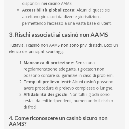
disponibili nei casinò AAMS.
Accessibilità globalizzata:
Alcuni di questi siti
accettano giocatori da diverse giurisdizioni,
permettendo l’accesso a una vasta base di utenti.
3. Rischi associati ai casinò non AAMS
Tuttavia, i casinò non AAMS non sono privi di rischi. Ecco un
elenco dei principali svantaggi:
Mancanza di protezione:
Senza una
regolamentazione adeguata, i giocatori non
possono contare su garanzie in caso di problemi.
Tempi di prelievo lenti:
Alcuni casinò possono
avere procedure di prelievo complesse o lunghe.
Affidabilità dei giochi:
Non tutti i giochi sono
testati da enti indipendenti, aumentando il rischio
di frodi.
4. Come riconoscere un casinò sicuro non
AAMS?