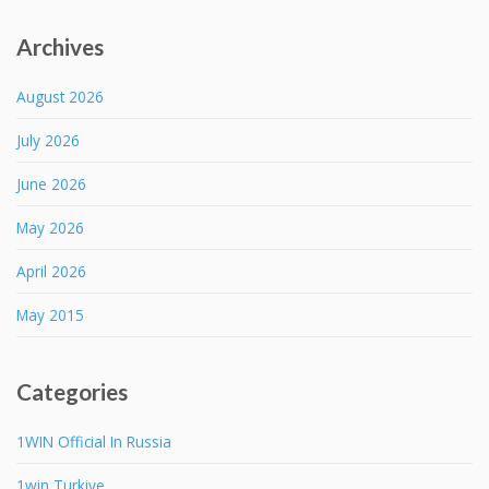
Archives
August 2026
July 2026
June 2026
May 2026
April 2026
May 2015
Categories
1WIN Official In Russia
1win Turkiye