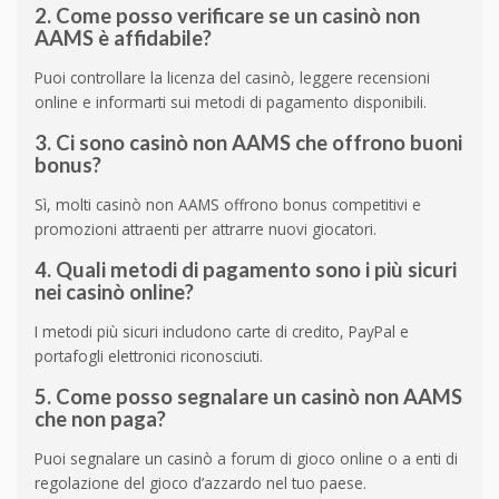
2. Come posso verificare se un casinò non
AAMS è affidabile?
Puoi controllare la licenza del casinò, leggere recensioni
online e informarti sui metodi di pagamento disponibili.
3. Ci sono casinò non AAMS che offrono buoni
bonus?
Sì, molti casinò non AAMS offrono bonus competitivi e
promozioni attraenti per attrarre nuovi giocatori.
4. Quali metodi di pagamento sono i più sicuri
nei casinò online?
I metodi più sicuri includono carte di credito, PayPal e
portafogli elettronici riconosciuti.
5. Come posso segnalare un casinò non AAMS
che non paga?
Puoi segnalare un casinò a forum di gioco online o a enti di
regolazione del gioco d’azzardo nel tuo paese.