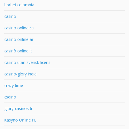
bbrbet colombia
casino
casino onlina ca
casino online ar
casinò online it
casino utan svensk licens
casino-glory india
crazy time
csdino
glory-casinos tr
Kasyno Online PL