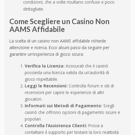
condizioni, che a volte risultano confuse e poco
dettagliate.
Come Scegliere un Casino Non
AAMS Affidabile
La scelta di un casino non AAMS affidabile richiede
attenzione e ricerca. Ecco alcuni passi da seguire per
garantire un’esperienza di gioco sicura:
Verifica la Licenza:
Assicurati che il casinò
possieda una licenza valida da un’autorità di
gioco rispettabile.
Leggi le Recensioni:
Controlla forum e siti di
recensioni per capire le esperienze di altri
giocatori.
Informati sui Metodi di Pagamento:
Scegli
casinò che offrono opzioni di pagamento sicure e
popolari.
Controlla l’Assistenza Clienti:
Prova a
contattare il supporto per testare la loro reattività