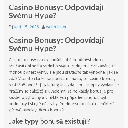
Casino Bonusy: Odpovídají
Svému Hype?
April 15, 2026
webmaster
Casino Bonusy: Odpovídají
Svému Hype?
Casino bonusy jsou v dnešní době neodmyslitelnou
součástí online hazardního světa. Budujeme očekávání, že
mohou přinést výhru, ale jsou skutečně tak výhodné, jak se
zdá? V tomto článku se podíváme na to, co kasino bonusy
skutečně obnášejí, jak fungují a zda jsou schopny vyplatit se
hráčům. Je důležité si uvědomit, že ne každý bonus je pro
každého výhodný a v některých případech mohou být
podmínky i skryté nástrahy. Pojďme se podívat na některé
klíčové aspekty těchto bonusů.
Jaké typy bonusů existují?