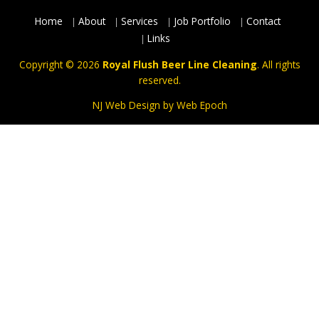
Home
About
Services
Job Portfolio
Contact
Links
Copyright © 2026
Royal Flush Beer Line Cleaning
. All rights
reserved.
NJ Web Design
by Web Epoch