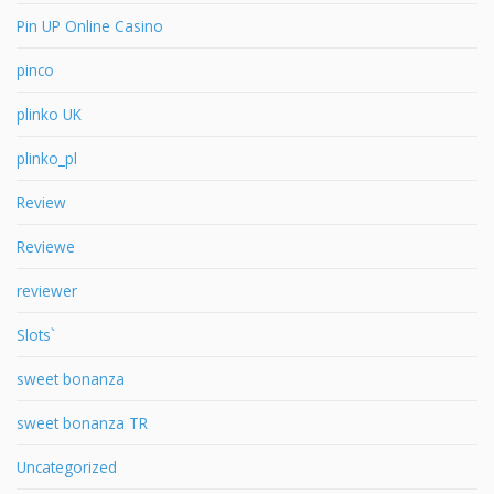
Pin UP Online Casino
pinco
plinko UK
plinko_pl
Review
Reviewe
reviewer
Slots`
sweet bonanza
sweet bonanza TR
Uncategorized