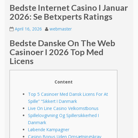
Bedste Internet Casino I Januar
2026: Se Betxperts Ratings
April 16, 2026
webmaster
Bedste Danske On The Web
Casinoer I 2026 Top Med
Licens
Content
Top 5 Casinoer Med Dansk Licens For At
Spille” “Sikkert I Danmark
Live On Line Casino Velkomstbonus
Spillelovgivning Og Spillersikkerhed I
Danmark
Løbende Kampagner
Casino Bonus Uden Omsætningskrav