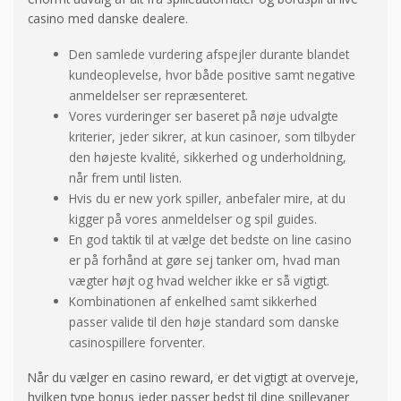
casino med danske dealere.
Den samlede vurdering afspejler durante blandet
kundeoplevelse, hvor både positive samt negative
anmeldelser ser repræsenteret.
Vores vurderinger ser baseret på nøje udvalgte
kriterier, jeder sikrer, at kun casinoer, som tilbyder
den højeste kvalité, sikkerhed og underholdning,
når frem until listen.
Hvis du er new york spiller, anbefaler mire, at du
kigger på vores anmeldelser og spil guides.
En god taktik til at vælge det bedste on line casino
er på forhånd at gøre sej tanker om, hvad man
vægter højt og hvad welcher ikke er så vigtigt.
Kombinationen af enkelhed samt sikkerhed
passer valide til den høje standard som danske
casinospillere forventer.
Når du vælger en casino reward, er det vigtigt at overveje,
hvilken type bonus jeder passer bedst til dine spillevaner