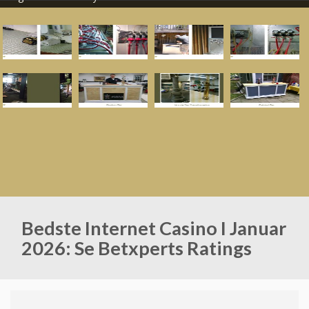
Bedste Internet Casino I Januar
2026: Se Betxperts Ratings