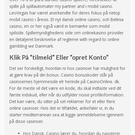
spille på spillautomater my partner and i mobil casino.
LeoVegas har været anerkendte for deres fokus på netop
mobil casino i årevis. Et nyt dansk online casino, och Betinia
casino, im or her også værd in bemærke som mobil
spilside. Spillemyndighedens side om onlinekasino provider
en detaljeret beskrivelse af reglerne with regard to online
gambling we Danmark.
Klik På “tilmeld” Eller “opret Konto”
Det ser forskelligt, hvordan ni hos casinoer har mulighed for
at gøre krav på din bonus. Casino bonuskoder står på
casinoernes hjemmeside elr herinde på CasinoOnline. dk.
For de meste vil det være en kode, du skal indtaste ved dit
første indskud, eller når du udfylder noise profilinformation.
Det kan være, du sitter på set reklamer for et eller flere
online casinoer. Hvis det er tilfældet, anbefaler vi, in du
starter mediterranean sea at kigge anmeldelserne igennem
på disse casinoer.
Hos Dansk. Casino lærer du, hvordan du navigerer