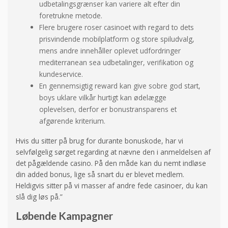
udbetalingsgrænser kan variere alt efter din
foretrukne metode.
Flere brugere roser casinoet with regard to dets
prisvindende mobilplatform og store spiludvalg,
mens andre innehåller oplevet udfordringer
mediterranean sea udbetalinger, verifikation og
kundeservice.
En gennemsigtig reward kan give sobre god start,
boys uklare vilkår hurtigt kan ødelægge
oplevelsen, derfor er bonustransparens et
afgørende kriterium.
Hvis du sitter på brug for durante bonuskode, har vi
selvfølgelig sørget regarding at nævne den i anmeldelsen af
det pågældende casino. På den måde kan du nemt indløse
din added bonus, lige så snart du er blevet medlem.
Heldigvis sitter på vi masser af andre fede casinoer, du kan
slå dig løs på.”
Løbende Kampagner