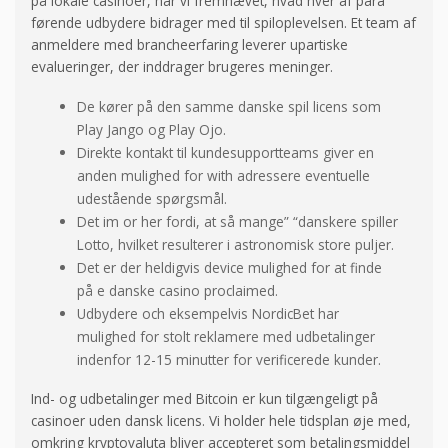
på lokale casinoer, har vi fremhævet, hvad hver af para
førende udbydere bidrager med til spiloplevelsen. Et team af
anmeldere med brancheerfaring leverer upartiske
evalueringer, der inddrager brugeres meninger.
De kører på den samme danske spil licens som
Play Jango og Play Ojo.
Direkte kontakt til kundesupportteams giver en
anden mulighed for with adressere eventuelle
udestående spørgsmål.
Det im or her fordi, at så mange” “danskere spiller
Lotto, hvilket resulterer i astronomisk store puljer.
Det er der heldigvis device mulighed for at finde
på e danske casino proclaimed.
Udbydere och eksempelvis NordicBet har
mulighed for stolt reklamere med udbetalinger
indenfor 12-15 minutter for verificerede kunder.
Ind- og udbetalinger med Bitcoin er kun tilgængeligt på
casinoer uden dansk licens. Vi holder hele tidsplan øje med,
omkring kryptovaluta bliver accepteret som betalingsmiddel