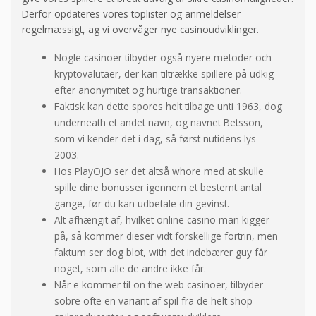
Derfor opdateres vores toplister og anmeldelser
regelmæssigt, ag vi overvåger nye casinoudviklinger.
Nogle casinoer tilbyder også nyere metoder och
kryptovalutaer, der kan tiltrække spillere på udkig
efter anonymitet og hurtige transaktioner.
Faktisk kan dette spores helt tilbage unti 1963, dog
underneath et andet navn, og navnet Betsson,
som vi kender det i dag, så først nutidens lys
2003.
Hos PlayOJO ser det altså whore med at skulle
spille dine bonusser igennem et bestemt antal
gange, før du kan udbetale din gevinst.
Alt afhængit af, hvilket online casino man kigger
på, så kommer dieser vidt forskellige fortrin, men
faktum ser dog blot, with det indebærer guy får
noget, som alle de andre ikke får.
Når e kommer til on the web casinoer, tilbyder
sobre ofte en variant af spil fra de helt shop