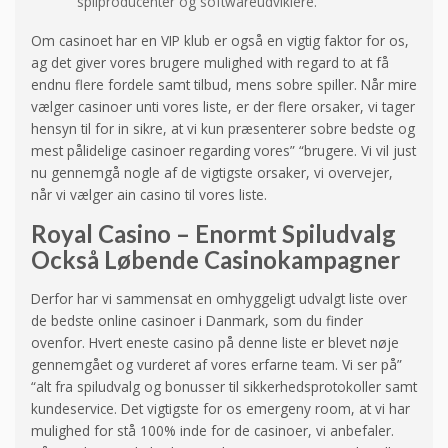
spilproducenter og softwareudviklere.
Om casinoet har en VIP klub er også en vigtig faktor for os,
ag det giver vores brugere mulighed with regard to at få
endnu flere fordele samt tilbud, mens sobre spiller. Når mire
vælger casinoer unti vores liste, er der flere orsaker, vi tager
hensyn til for in sikre, at vi kun præsenterer sobre bedste og
mest pålidelige casinoer regarding vores” “brugere. Vi vil just
nu gennemgå nogle af de vigtigste orsaker, vi overvejer,
når vi vælger ain casino til vores liste.
Royal Casino – Enormt Spiludvalg
Också Løbende Casinokampagner
Derfor har vi sammensat en omhyggeligt udvalgt liste over
de bedste online casinoer i Danmark, som du finder
ovenfor. Hvert eneste casino på denne liste er blevet nøje
gennemgået og vurderet af vores erfarne team. Vi ser på”
“alt fra spiludvalg og bonusser til sikkerhedsprotokoller samt
kundeservice. Det vigtigste for os emergeny room, at vi har
mulighed for stå 100% inde for de casinoer, vi anbefaler.