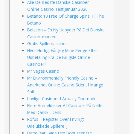
Alle De Bedste Danske Casinoer –
Online Casino Test Januar 2026
Betano: 10 Free Of Charge Spins Til The
Betano
Betsson – En Ny Udbyder På Det Danske
Casino-marked
Gratis Spillemaskiner
Hvor Hurtigt Får Jeg Mine Penge Efter
Udbetaling Fra De Billigste Online
Casinoer?
Mr Vegas Casino
Mr Environmentally Friendly Casino –
Anerkendt Online Casino Scientif Mange
Spil
Lovlige Casinoer I Actually Danmark
Flere Anmeldelser Af Casinoer På Nettet
Med Dansk Licens
Rofus – Register Over Frivilligt
Udelukkede Spillere (
Dette Bør I Vide Om Bonusser Og