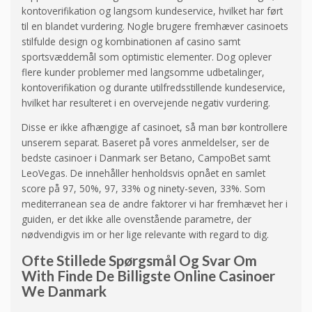
kontoverifikation og langsom kundeservice, hvilket har ført
til en blandet vurdering. Nogle brugere fremhæver casinoets
stilfulde design og kombinationen af casino samt
sportsvæddemål som optimistic elementer. Dog oplever
flere kunder problemer med langsomme udbetalinger,
kontoverifikation og durante utilfredsstillende kundeservice,
hvilket har resulteret i en overvejende negativ vurdering.
Disse er ikke afhængige af casinoet, så man bør kontrollere
unserem separat. Baseret på vores anmeldelser, ser de
bedste casinoer i Danmark ser Betano, CampoBet samt
LeoVegas. De innehåller henholdsvis opnået en samlet
score på 97, 50%, 97, 33% og ninety-seven, 33%. Som
mediterranean sea de andre faktorer vi har fremhævet her i
guiden, er det ikke alle ovenstående parametre, der
nødvendigvis im or her lige relevante with regard to dig.
Ofte Stillede Spørgsmål Og Svar Om
With Finde De Billigste Online Casinoer
We Danmark