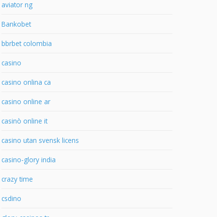
aviator ng
Bankobet
bbrbet colombia
casino
casino onlina ca
casino online ar
casinò online it
casino utan svensk licens
casino-glory india
crazy time
csdino