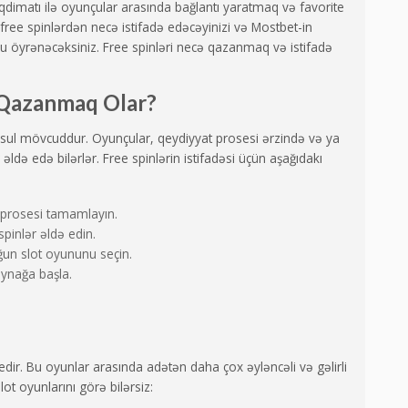
qdimatı ilə oyunçular arasında bağlantı yaratmaq və favorite
ree spinlərdən necə istifadə edəcəyinizi və Mostbet-in
u öyrənəcəksiniz. Free spinləri necə qazanmaq və istifadə
 Qazanmaq Olar?
üsul mövcuddur. Oyunçular, qeydiyyat prosesi ərzində və ya
də edə bilərlər. Free spinlərin istifadəsi üçün aşağıdakı
 prosesi tamamlayın.
pinlər əldə edin.
yğun slot oyununu seçin.
oynağa başla.
 edir. Bu oyunlar arasında adətən daha çox əyləncəli və gəlirli
ot oyunlarını görə bilərsiz: