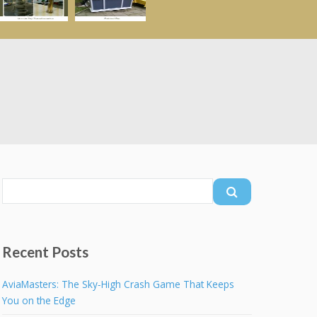
Search for:
Recent Posts
AviaMasters: The Sky‑High Crash Game That Keeps
You on the Edge