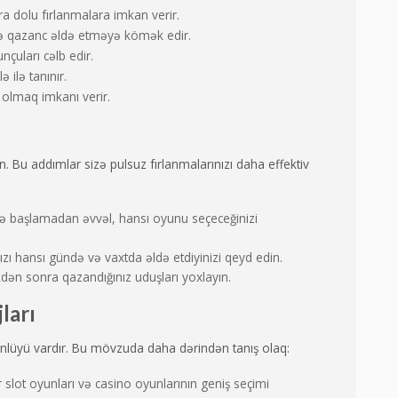
 dolu fırlanmalara imkan verir.
lə qazanc əldə etməyə kömək edir.
çuları cəlb edir.
 ilə tanınır.
olmaq imkanı verir.
in. Bu addımlar sizə pulsuz fırlanmalarınızı daha effektiv
məyə başlamadan əvvəl, hansı oyunu seçeceğinizi
nızı hansı gündə və vaxtda əldə etdiyinizi qeyd edin.
tdikdən sonra qazandığınız uduşları yoxlayın.
ları
lüyü vardır. Bu mövzuda daha dərindən tanış olaq:
slot oyunları və casino oyunlarının geniş seçimi