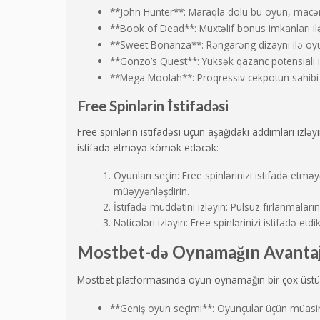
**John Hunter**: Maraqla dolu bu oyun, macəra
**Book of Dead**: Müxtəlif bonus imkanları i
**Sweet Bonanza**: Rəngarəng dizaynı ilə oyun
**Gonzo’s Quest**: Yüksək qazanc potensialı ilə
**Mega Moolah**: Proqressiv cekpotun sahibi 
Free Spinlərin İstifadəsi
Free spinlərin istifadəsi üçün aşağıdakı addımları izləy
istifadə etməyə kömək edəcək:
Oyunları seçin: Free spinlərinizi istifadə et
müəyyənləşdirin.
İstifadə müddətini izləyin: Pulsuz fırlanmaları
Nəticələri izləyin: Free spinlərinizi istifadə e
Mostbet-də Oynamağın Avantaj
Mostbet platformasında oyun oynamağın bir çox üstün
**Geniş oyun seçimi**: Oyunçular üçün müasir 