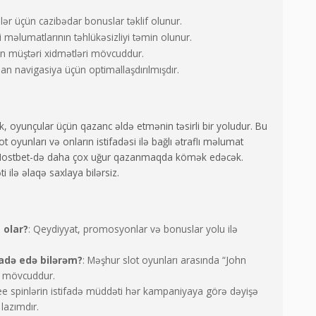
ər üçün cazibədar bonuslar təklif olunur.
i məlumatlarının təhlükəsizliyi təmin olunur.
ən müştəri xidmətləri mövcuddur.
san navigasiya üçün optimallaşdırılmışdır.
, oyunçular üçün qazanc əldə etmənin təsirli bir yoludur. Bu
t oyunları və onların istifadəsi ilə bağlı ətraflı məlumat
zə Mostbet-də daha çox uğur qazanmaqda kömək edəcək.
 ilə əlaqə saxlaya bilərsiz.
 olar?
: Qeydiyyat, promosyonlar və bonuslar yolu ilə
fadə edə bilərəm?
: Məşhur slot oyunları arasında “John
” mövcuddur.
ree spinlərin istifadə müddəti hər kampaniyaya görə dəyişə
lazımdır.