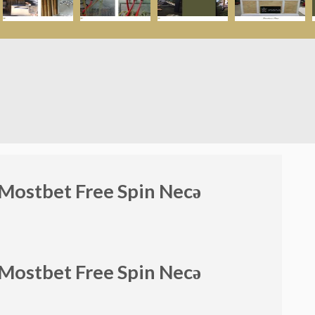
 Mostbet Free Spin Necə
 Mostbet Free Spin Necə