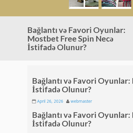
Bağlantı və Favori Oyunlar:
Mostbet Free Spin Necə
İstifadə Olunur?
Bağlantı və Favori Oyunlar:
İstifadə Olunur?
April 26, 2026
webmaster
Bağlantı və Favori Oyunlar:
İstifadə Olunur?