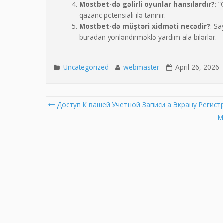
Mostbet-də gəlirli oyunlar hansılardır?
: 
qazanc potensialı ilə tanınır.
Mostbet-də müştəri xidməti necədir?
: Sa
buradan yönləndirməklə yardım ala bilərlər.
Uncategorized
webmaster
April 26, 2026
Доступ К вашей Учетной Записи а Экрану Регист
Post navigation
Mo