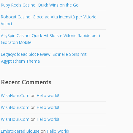
Ruby Reels Casino: Quick Wins on the Go
Robocat Casino: Gioco ad Alta Intensità per Vittorie
Veloci
AllySpin Casino: Quick‑Hit Slots e Vittorie Rapide per i
Giocatori Mobile
Legacyofdead Slot Review: Schnelle Spins mit
Ägyptischem Thema
Recent Comments
WishHour.Com
on
Hello world!
WishHour.Com
on
Hello world!
WishHour.Com
on
Hello world!
Embroidered Blouse
on
Hello world!