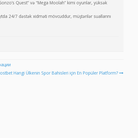
“Gonzo’s Quest” və “Mega Moolah” kimi oyunlar, yüksək
ytda 24/7 dəstək xidməti mövcuddur, müştərilər suallarını
рации
stbet Hangi Ülkenin Spor Bahisleri için En Popüler Platform?