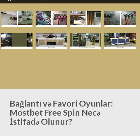
Bağlantı və Favori Oyunlar:
Mostbet Free Spin Necə
İstifadə Olunur?