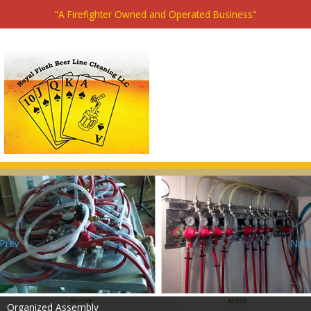
"A Firefighter Owned and Operated Business"
Prev
Next
Organized Assembly