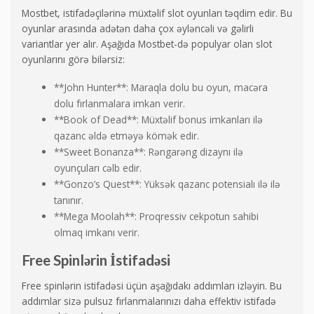
Mostbet, istifadəçilərinə müxtəlif slot oyunları təqdim edir. Bu
oyunlar arasında adətən daha çox əyləncəli və gəlirli
variantlar yer alır. Aşağıda Mostbet-də populyar olan slot
oyunlarını görə bilərsiz:
**John Hunter**: Maraqla dolu bu oyun, macəra
dolu fırlanmalara imkan verir.
**Book of Dead**: Müxtəlif bonus imkanları ilə
qazanc əldə etməyə kömək edir.
**Sweet Bonanza**: Rəngarəng dizaynı ilə
oyunçuları cəlb edir.
**Gonzo’s Quest**: Yüksək qazanc potensialı ilə ilə
tanınır.
**Mega Moolah**: Proqressiv cekpotun sahibi
olmaq imkanı verir.
Free Spinlərin İstifadəsi
Free spinlərin istifadəsi üçün aşağıdakı addımları izləyin. Bu
addımlar sizə pulsuz fırlanmalarınızı daha effektiv istifadə