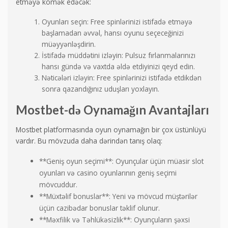
etməyə kömək edəcək:
Oyunları seçin: Free spinlərinizi istifadə etməyə
başlamadan əvvəl, hansı oyunu seçeceğinizi
müəyyənləşdirin.
İstifadə müddətini izləyin: Pulsuz fırlanmalarınızı
hansı gündə və vaxtda əldə etdiyinizi qeyd edin.
Nəticələri izləyin: Free spinlərinizi istifadə etdikdən
sonra qazandığınız uduşları yoxlayın.
Mostbet-də Oynamağın Avantajları
Mostbet platformasında oyun oynamağın bir çox üstünlüyü
vardır. Bu mövzuda daha dərindən tanış olaq:
**Geniş oyun seçimi**: Oyunçular üçün müasir slot
oyunları və casino oyunlarının geniş seçimi
mövcuddur.
**Müxtəlif bonuslar**: Yeni və mövcud müştərilər
üçün cazibədar bonuslar təklif olunur.
**Məxfilik və Təhlükəsizlik**: Oyunçuların şəxsi