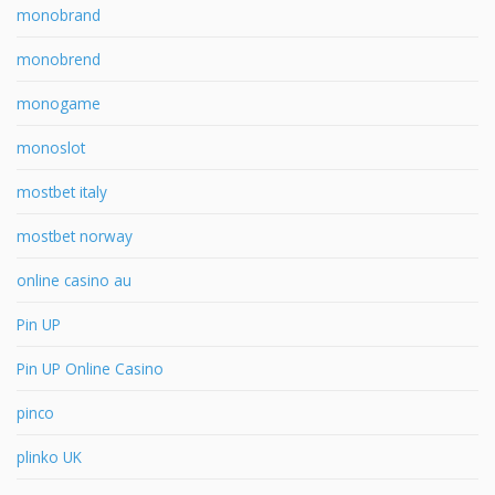
monobrand
monobrend
monogame
monoslot
mostbet italy
mostbet norway
online casino au
Pin UP
Pin UP Online Casino
pinco
plinko UK