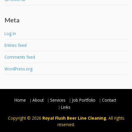
Meta
Log in
Entries feed
Comments feed
WordPress.org
Home
About
Services
Job Portfolio
Contact
Links
Copyright © 2026
Royal Flush Beer Line Cleaning
. All rights
reserved.