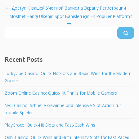
Доступ К вашей Учетной Записи а Экрану Регистрации
Post navigation
Search for:
Mostbet Hangi Ülkenin Spor Bahisleri için En Popüler Platform?
Recent Posts
Luckyvibe Casino: Quick‑Hit Slots and Rapid Wins for the Modern
Gamer
Zoom Online Casino: Quick‑Hit Thrills for Mobile Gamers
NV5 Casino: Schnelle Gewinne und intensive Slot-Action für
mobile Spieler
PlayCroco: Quick‑Hit Slots and Fast‑Cash Wins
Oshi Casino: Quick Wins and High‑Intensity Slots for Fast‑Paced