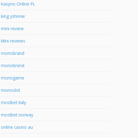
Kasyno Online PL
king johnnie
mini-review
Mini-reviews
monobrand
monobrend
monogame
monoslot
mostbet italy
mostbet norway
online casino au