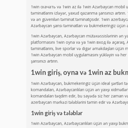
1win скачать və 1win az ilə 1win Azərbaycan mobil u
təminatlarını izləyər, yaxud qazanma şansınızı artırın
və ən güvenilən təminat təminatçısıdır. 1win azerbayc
Azərbaycan şansı təminatları və bukmekeringiz üçün ən
1win Azərbaycan, Azərbaycan mütəxəssislərinin ən yax
platformasını 1win oyna və ya 1win вход ilə açaraq,
təminatlarını, live sporlar və digər əməkdaşları üçün m
1win Azərbaycan mobil uygulamasını yükləyin və her 
şansınızı artırın.
1win giriş, oyna və 1win az buk
1win Azərbaycan, bukmekeringiz üçün ideal şərtləri t
komandaları, Azərbaycanlıları üçün ən yaxşı xidmətləri
komandaları təqdim edir, bu sayədə siz her zaman və 
azerbaycan mərkəzi tələblərini təmin edir və Azərbayc
1win giriş və tələblər
1win Azərbaycan, Azərbaycanlıları üçün ən yaxşı bukme