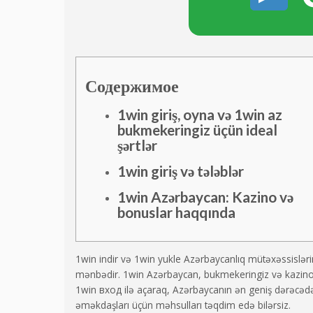
Содержимое
1win giriş, oyna və 1win az
bukmekeringiz üçün ideal
şərtlər
1win giriş və tələblər
1win Azərbaycan: Kazino və
bonuslar haqqında
1win indir və 1win yukle Azərbaycanlıq mütəxəssislər
mənbədir. 1win Azərbaycan, bukmekeringiz və kazinon
1win вход ilə açaraq, Azərbaycanın ən geniş dərəcədə 
əməkdaşları üçün məhsulları təqdim edə bilərsiz.