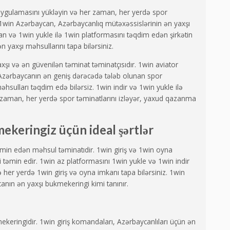
ygulamasını yükləyin və her zaman, her yerdə spor
. 1win Azərbaycan, Azərbaycanlıq mütəxəssislərinin ən yaxşı
an və 1win yukle ilə 1win platformasını təqdim edən şirkətin
 yaxşı məhsullarını tapa bilərsiniz.
şı və ən güvenilən təminat təminatçısıdır. 1win aviator
 Azərbaycanın ən geniş dərəcədə tələb olunan spor
əhsulları təqdim edə bilərsiz. 1win indir və 1win yukle ilə
zaman, her yerdə spor təminatlarını izləyər, yaxud qazanma
mekeringiz üçün ideal şərtlər
əmin edən məhsul təminatıdir. 1win giriş və 1win oyna
 təmin edir. 1win az platformasını 1win yukle və 1win indir
her yerdə 1win giriş və oyna imkanı tapa bilərsiniz. 1win
anın ən yaxşı bukmekeringi kimi tanınır.
keringidir. 1win giriş komandaları, Azərbaycanlıları üçün ən