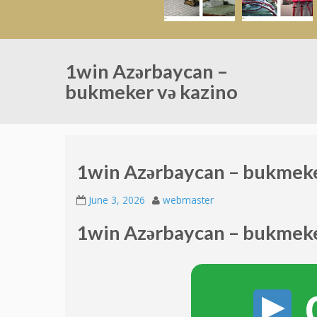
1win Azərbaycan –
bukmeker və kazino
1win Azərbaycan – bukmeke
June 3, 2026
webmaster
1win Azərbaycan – bukmeke