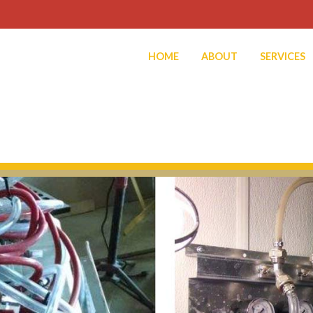
HOME
ABOUT
SERVICES