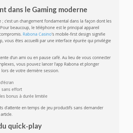
ant dans le Gaming moderne
 ; c’est un changement fondamental dans la façon dont les
Pour beaucoup, le téléphone est le principal appareil
s compromis.
Rabona Casino
’s mobile‑first design signifie
, vous êtes accueilli par une interface épurée qui privilégie
attente d’un ami ou en pause café. Au lieu de vous connecter
mplexes, vous pouvez lancer l’app Rabona et plonger
lors de votre dernière session.
 d’écran
 sans effort
 les bonus à durée limitée
s d’attente en temps de jeu productifs sans demander
rticle.
 du quick‑play