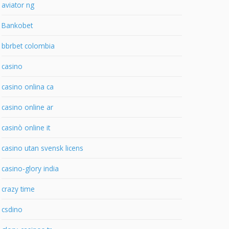
aviator ng
Bankobet
bbrbet colombia
casino
casino onlina ca
casino online ar
casinò online it
casino utan svensk licens
casino-glory india
crazy time
csdino