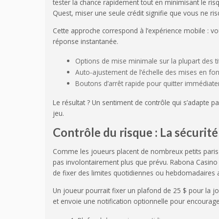
tester la chance rapidement tout en minimisant le r
Quest, miser une seule crédit signifie que vous ne ris
Cette approche correspond à l’expérience mobile : v
réponse instantanée.
Options de mise minimale sur la plupart des ti
Auto‑ajustement de l’échelle des mises en fon
Boutons d’arrêt rapide pour quitter immédiat
Le résultat ? Un sentiment de contrôle qui s’adapte p
jeu.
Contrôle du risque : La sécurité
Comme les joueurs placent de nombreux petits paris en
pas involontairement plus que prévu. Rabona Casino 
de fixer des limites quotidiennes ou hebdomadaires
Un joueur pourrait fixer un plafond de 25 $ pour la jo
et envoie une notification optionnelle pour encourag