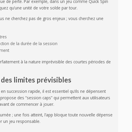
isque de perte. Par exemple, dans un jeu comme Quick Spin
quez qu’une unité de votre solde par tour.
ous ne cherchez pas de gros enjeux ; vous cherchez une
tres
ction de la durée de la session
ement
arfaitement à la nature imprévisible des courtes périodes de
 des limites prévisibles
 succession rapide, il est essentiel qu’ils ne dépensent
propose des “session caps” qui permettent aux utilisateurs
 avant de commencer à jouer.
urnée ; une fois atteint, l’app bloque toute nouvelle dépense
er un jeu responsable.