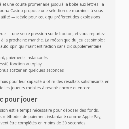
et une courte promenade jusqu’à la boîte aux lettres, la
 Rabona Casino propose une sélection de machines à sous
olatilité — idéale pour ceux qui préfèrent des explosions
ueue — une seule pression sur le bouton, et vous repartez
 à la prochaine manche. La mécanique du jeu est simple :
auto‑spin qui maintient l’action sans clic supplémentaire.
ent, paiements instantanés
ssif, fonction autoplay
bonus scatter en quelques secondes
ais pour leur capacité à offrir des résultats satisfaisants en
te les joueurs mobiles à revenir encore et encore.
c pour jouer
ession est le temps nécessaire pour déposer des fonds.
des méthodes de paiement instantané comme Apple Pay,
peuvent être complétés en moins de 30 secondes.