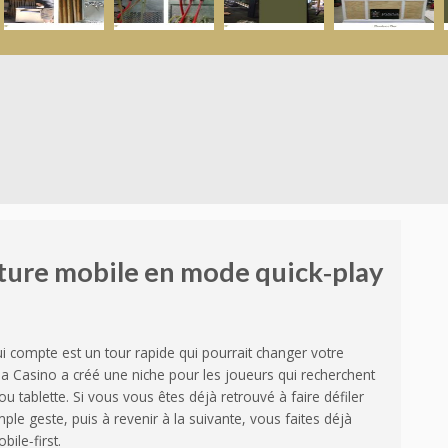
ture mobile en mode quick‑play
 compte est un tour rapide qui pourrait changer votre
 Casino a créé une niche pour les joueurs qui recherchent
u tablette. Si vous vous êtes déjà retrouvé à faire défiler
le geste, puis à revenir à la suivante, vous faites déjà
ile‑first.